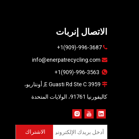
ليكية من
نابيع
 Siemens - موثوق بها من
ادة تدوير
الاتصال إنربات
996-3687-(909)1+

info@enerpatrecycling.com

+1(909)-996-3563


3959 E Guasti Rd Ste C, أونتاريو،

كاليفورنيا 91761، الولايات المتحدة
الاشتراك