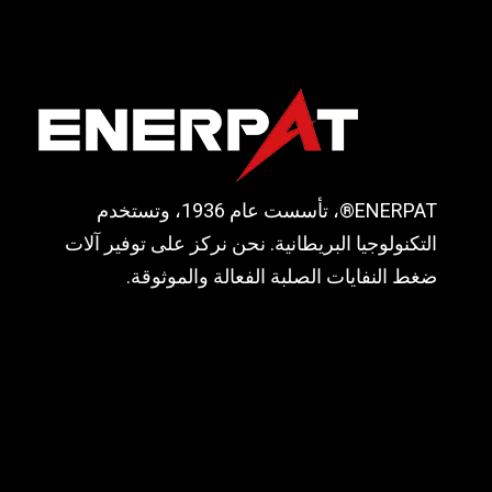
إعادة التدوير.
عملية: هيدر
يتم التحكم ف
ENERPAT®، تأسست عام 1936، وتستخدم
التكنولوجيا البريطانية. نحن نركز على توفير آلات
ضغط النفايات الصلبة الفعالة والموثوقة.