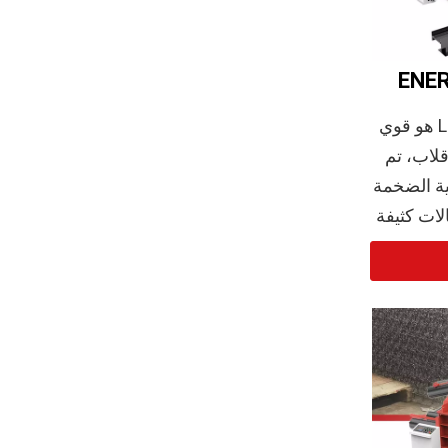
ENE
ال ENERPAT أمب-L1612-160 هو قوي
قلاب، تم
حاجة إلى
ية الضخمة
لات كثيفة
ة خصيصًا
طلبات،
عف
عادن:
تية،
لإيرادات