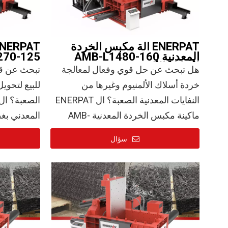
ENERPAT آلة مكبس الخردة
المعدنية AMB-L1480-160
L1270-125 ل
لأسلاك الألمنيوم
هل تبحث عن حل قوي وفعال لمعالجة
تبحث عن قو
خردة أسلاك الألمنيوم وغيرها من
للبيع لتحوي
النفايات المعدنية الصعبة؟ ال ENERPAT
ماكينة مكبس الخردة المعدنية AMB-
L1480-160 تم تصميمها لتحويل الخردة
تم تصميمه 
سؤال
كبيرة الحجم ومنخفضة الكثافة إلى بالات
الضاغط الص
عالية الكثافة وجاهزة للطحن، مما يزيد
من التخزين والنقل والربحية.
المعدنية الك
المواصفات الفنية الأساسية:
وتحويلها إل
قوة الضغط: 160 طن
حجم الغرفة: 1400 (طول) × 800