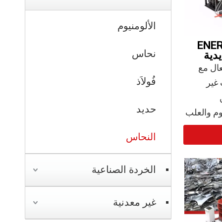
الألومنيوم
ENE
نحاس
دية
ال مع
فُولاَذ
 غير
A من
حديد
منيوم والعلب
ية الكثافة
النحاس
- مما يوفر مساحة تخزين تزيد عن 80%،
جية
الخردة الصناعية
كات إعادة
دة CE.
غير معدنية
ة من