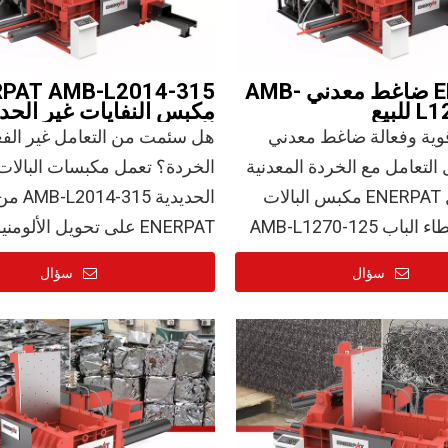
ENERPAT ضاغط معدني AMB-
RPAT AMB-L2014-315
لبيع
مكبس النفايات غير الحدي
للبيع
ية وفعالة ضاغط معدني
هل سئمت من التعامل غير الفع
ل التعامل مع الخردة المعدنية
الخردة؟ تعمل مكبسات البالات
الصعبة؟ ال ENERPAT مكبس البالات
الحديدية MB-L2014-315
المعدني بغطاء الباب AMB-L1270-125
ENERPAT على تحويل الألو
خصيصًا لذلك. يستخدم هذا
والأسلاك الضخمة إلى بالات عال
سؤال
سؤال
ناعي عالي التحمل قوة قوة
هيدروليكية 125 طن لضغط القصاصات
ويقلل تكاليف النقل، ويعزز إنتا
بيرة والكثيفة وغير المنتظمة
الذوبان. موثوق به من قبل شر
ى بالات كثيفة وموحدة. مع
التدوير العالمية، وحاصل على شها
صندوق تغذية سخي (1200x700x600
ملم) و أ محرك 15 كيلو وات، فهو يحل
ماكينة تعبئة المواد غير الحديدي