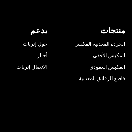
مدعومة بموانع التسرب الهيدرو
وليكي (الضغط على البارد)،
الصعبة مثل نوابض المراتب والي
Hallite وأتمتة
يه بواسطة PLC
اللولبية.
قبل أكثر من 168 شركة إع
منتجات
يدعم
عالمية منذ عام 1936.
الخردة المعدنية المكبس
حول إنربات
المكبس الأفقي
أخبار
المكبس العمودي
الاتصال إنربات
قاطع الرقائق المعدنية