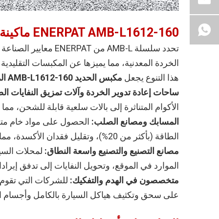
AMB-L1612-160
ENERPAT
ماكينة
تحدد سلسلة AMB-L من
الخردة المعدنية، مما يميزها عن المكبسات التقليدية
هذا التنوع يجعل
مكبس الحديد AMB-L1612-160 المزود بقلاب
ساحات إعادة تدوير الخردة وآلات تمزيق النفايات ا
الأكوام المتناثرة إلى بالات سلعية قابلة للشحن، مم
المسابك ومصانع الصلب:
الطاقة (بأكثر من 20%)، وتقليل فقدان الأكسدة، مما يؤدي إلى ذوبان أنظف وإنتاجية أعلى.
مصانع التصنيع والتصنيع واسعة النطاق:
لمحلات السيا
الموارد في الموقع، وتحويل النفايات إلى تدفق إيرادات
متخصصون في الهدم والتفكيك:
على سحق وتكثيف هياكل السيارة بالكامل وأجسام الأ