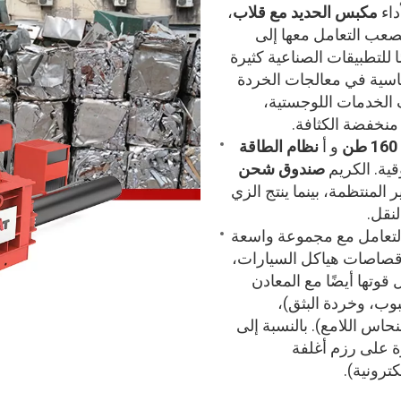
داء
مكبس الحديد مع قلاب
،
يصعب التعامل معها إلى
 للتطبيقات الصناعية كثيرة
سية في معالجات الخردة
ف الخدمات اللوجستية،
 منخفضة الكثافة.
و أ
نظام الطاقة
ية. الكريم
صندوق شحن
المنتظمة، بينما ينتج الزي
نقل.
لتعامل مع مجموعة واسعة
 وقصاصات هياكل السيارات،
 قوتها أيضًا مع المعادن
بوب، وخردة البثق)،
الألومنيوم (السوارف)، والنحاس رقم 1 (النحاس اللامع). بالنسبة إلى
ة على رزم أغلفة
كترونية).