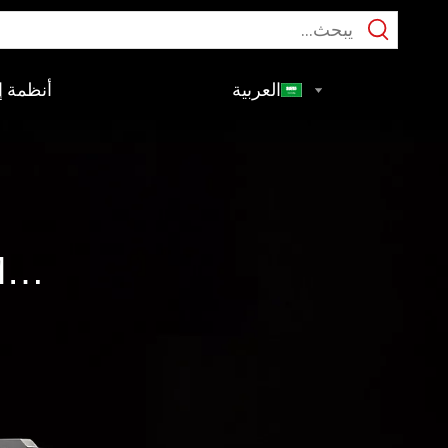
العربية
أنظمة إع
L)