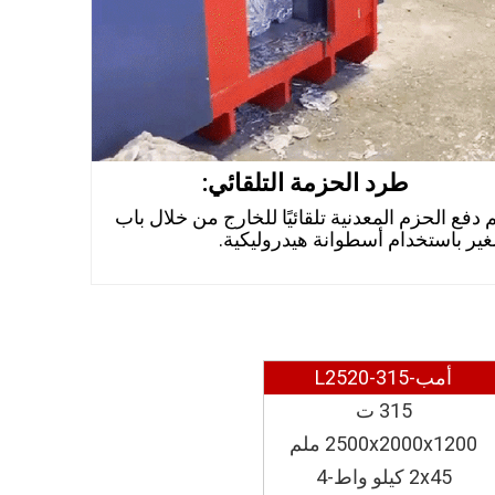
طرد الحزمة التلقائي:
م دفع الحزم المعدنية تلقائيًا للخارج من خلال باب
ير باستخدام أسطوانة هيدروليكية.
أمب-L2520-315
315 ت
2500x2000x1200 ملم
2x45 كيلو واط-4