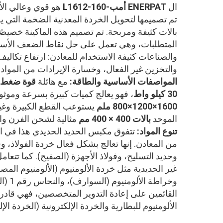
ال
ENERPAT أمب-L1612-160
هو قوي وعالي الأ
تم تصميمها لتحويل الخردة المعدنية الضخمة التي 
بالات كثيفة ومربحة. تم تصميم هذه الماكينة خصيصًا
المتطلبات، وهي تعمل على حل نقاط الضعف الأسا
والصناعات كثيفة الاستخدام للمعادن: ارتفاع تكالي
والتخزين غير الفعال، وخسارة الإيرادات من المواد
المواصفات الأساسية والطاقة:
مع هائلة
قوة ضغط 160 طن
30 كيلو واط
، فهو يعالج كميات كبيرة بسرعة وموثوق
1600×1200×800 ملم
يستوعب القطع الكبيرة وغير 
الموحد
بالات 400 × 400 مم
مثالية لشحن الفرن وال
تنوع المواد:
تتفوق مكبس الحديد الحديدي هذا في ا
من المعادن. إنها تعالج بشكل فعال خردة الفولاذ،
وحديد التسليح، وفولاذ الأجهزة (الصفيح). كما تتعامل
غير الحديدية مثل خردة الألومنيوم (الألومنيوم المص
وخراطة 
القائمين على إعادة التدوير المتخصصين، فهي قادر
الألومنيوم للبطارية والخردة الإلكترونية (الخردة الإل