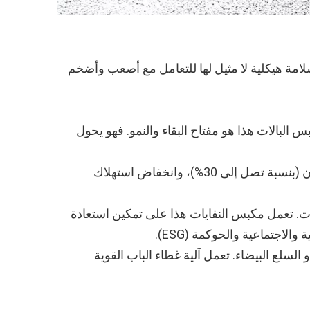
نوع الغطاء سلامة هيكلية لا مثيل لها للتعامل مع أصعب وأضخم
 البالات هذا هو مفتاح البقاء والنمو. فهو يحول
الحصول على مواد خام متسقة وعالية الجودة. تعمل البالات الكثيفة على تقليل وقت الذوبان (بنسبة تصل إلى 30%)، وانخفاض استهلاك
صات. تعمل مكبس النفايات هذا على تمكين استعادة
اجتماعية والحوكمة (ESG).
هية الصلاحية (ELVs) أو الآلات الصناعية أو السلع البيضاء. تعمل آلية غطاء الباب القوية