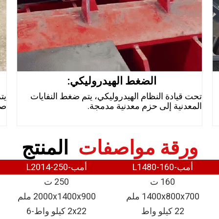
الضغط الهيدروليكي:
تحت قيادة النظام الهيدروليكي، يتم ضغط النفايات
يت
المعدنية إلى حزم معدنية مدمجة.
صغ
ورقة مواصفات
المنتج
أمب-L1480-160
أمب-L2014-250
160 ت
250 ت
1400x800x700 ملم
2000x1400x900 ملم
22 كيلو واط
2x22 كيلو واط-6