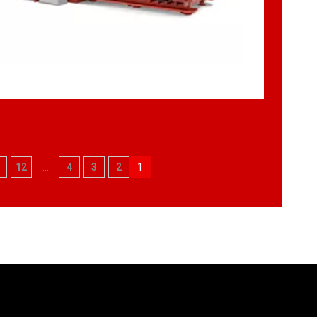
12
...
4
3
2
1