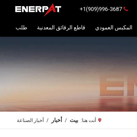
996-3687(909)1+

المكبس العمودي
قاطع الرقائق المعدنية
طلب
بيت
أخبار
أنت هنا:
/
/
أخبار الصناعة