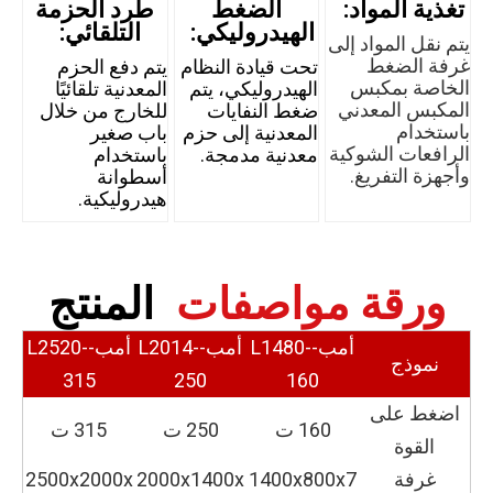
تغذية المواد:
الضغط
طرد الحزمة
الهيدروليكي:
التلقائي:
يتم نقل المواد إلى
غرفة الضغط
تحت قيادة النظام
يتم دفع الحزم
الخاصة بمكبس
الهيدروليكي، يتم
المعدنية تلقائيًا
المكبس المعدني
ضغط النفايات
للخارج من خلال
باستخدام
المعدنية إلى حزم
باب صغير
الرافعات الشوكية
معدنية مدمجة.
باستخدام
وأجهزة التفريغ.
أسطوانة
هيدروليكية.
ورقة مواصفات
المنتج
أمب-L1480-
أمب-L2014-
أمب-L2520-
نموذج
315
250
160
اضغط على
160 ت
250 ت
315 ت
القوة
غرفة
1400x800x7
2000x1400x
2500x2000x